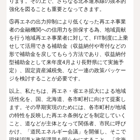
ります。その上で、さらなる北本連系線の抜本的
強化を図ることも重要となってきます。
⑤再エネの出力抑制により低くなった再エネ事業
者の金融機関への信用力を担保する為、地域貢献
を行う地域再エネ事業者に対して、FIT制度に上乗
せして活用できる補助金（収益納付や寄付などの
形で補助金を戻してもらう方法であり、収益納付
型補助金として来年度4月より長野県にて実施予
定）、固定資産減税免、など一連の政策パッケー
ジを検討することが必要です。
以上、私たちは、再エネ・省エネ拡大による地域
活性化を、国、北海道、各市町村に向けて提案し
ます。その早期実現のためには、各市町村が地域
の特性を反映した再エネ条例などを制定していく
こと、道などが主体となって関係者、市民に呼び
かけ、「道民エネルギー会議」を開催し、そこで
現状認識と政策課題を明らかにすること、「北海