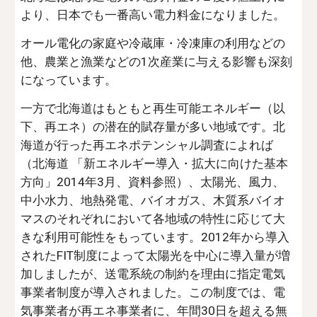
より、日本でも一番高い電力料金になりました。
オール電化の家庭や冷蔵庫・冷凍庫の利用などの
他、農業と漁業などの1次産業に与える影響も深刻
になっています。
一方で北海道はもともと再生可能エネルギー（以
下、再エネ）の潜在的賦存量が多い地域です。北
海道が行った再エネポテンシャル調査によれば
（北海道 「新エネルギー導入・拡大に向けた基本
方向」2014年3月、資料参照）、太陽光、風力、
中小水力、地熱発電、バイオガス、木質系バイオ
マスのそれぞれにおいて各地域の特性に応じて大
きな利用可能性をもっています。2012年から導入
されたFIT制度によって太陽光を中心に導入量が増
加しましたが、送電系統の制約を理由に指定電気
事業者制度が導入されました。この制度では、電
気事業者が再エネ事業者に、年間30日を超える無