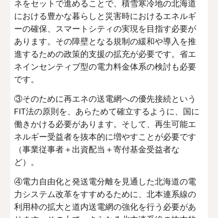
ネをセットで進めることで、積雪寒冷地の北海道
における豊かな暮らしと災害時におけるエネルギ
ーの確保、スマートシティの実現を目指す必要が
あります。その障壁となる規制の緩和や導入を推
進するための政策的支援の拡充が必要です。省エ
ネインセンティブ型の電力料金体系の検討も必要
です。
③そのために再エネの送電網への優先接続という
FIT法の原則を、あらためて確立するように、国に
働きかける必要があります。そして、再生可能エ
ネルギー受益者を抜本的に増やすことが必要です
（事業従事者＋出資配当＋寄付基金受益者な
ど）。
④電力自由化と発送電分離を見通した北海道の電
力システム改革をすすめるために、北本連系線の
利用枠の拡大と道内送電網の強化を行う必要があ