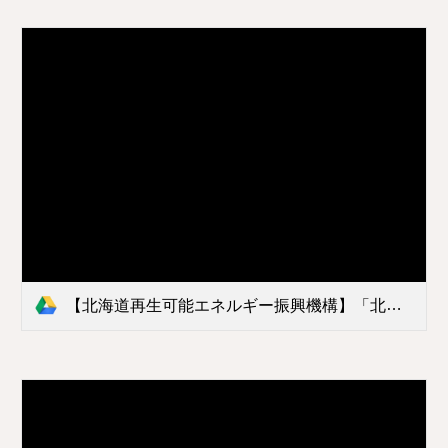
【北海道再生可能エネルギー振興機構】「北海道省エネルギー・新エネルギー促進行動計画【第Ⅱ期】(中間見直し素案)」に対する意見提出.pdf