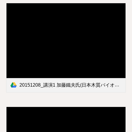
20151208_講演1 加藤鐵夫氏(日本木質バイオマスエネルギー協会）.pdf