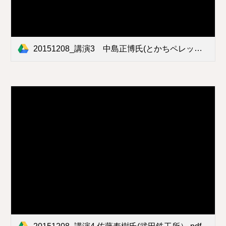
20151208_講演3 中島正博氏(とかちペレット協同組合).pdf