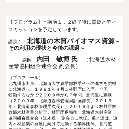
【プログラム】＊講演１，２終了後に質疑とディ
スカッションを予定しています。
北海道の木質バイオマス資源
～
講演１：
その利用の現状と今後の課題～
内田 敏博 氏
（北海道木材
講師
産業協同組合連合会 副会長）
（プロフィール）
北九州市出身。北海道大学農学部林学科への進学を契機
に北海道へ。１９８１年４月に林野庁に入庁。全国
転勤するなかで２００９年から７年間、北海道に勤務
（２００９年～北海道森林管理局計画部長、２０１５
年～北海道森林管理局次長）、２０１６年より林野庁林
政部木材産業分析官。林野庁退職後、北海道木材産業
協同組合連合会（道木連） 副会長に就任。道木連は、道
内木材産業の発展に向けて活動する業界団体。北海道