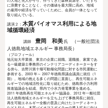
の大地と先人が守り、作ってきた森林資源を、いたずら
に浪費することなく、その価値を最大限に高め、地域
の雇用や経済を守っていくために、会員が一体となって
取り組んでいる。
木質バイオマス利用による地
講演２：
域循環経済
豊岡
和美
（一般社団法
氏
講師
人徳島地域エネルギー 事務局長）
（プロフィール）
地元短大卒業後、東京の企業に就職。退職後、家業であ
る一級建築士事務所のインテリアコーディネーターをす
る傍ら、吉野川第十堰可動堰化問題に対する市民運動に
参画する。2003 年～ 2007 年徳島県議会議員に就任（1
期）。地域の抱える多くの問題に直面し、再生可能エネ
ルギーでの地域活性化に取り組むため、徳島県小力利用
推進協議会を結成、県内で小水力発電事業を進める。
2011 年徳島再生可能エネルギー協議会、2012 年一般社団
法人徳島地域エネルギーを立ち上げて事務局長に就任。
再生可能エネルギー全般の普及に向けたコーディネート
なども行う。木質バイオマスボイラーの導入拡大に向け