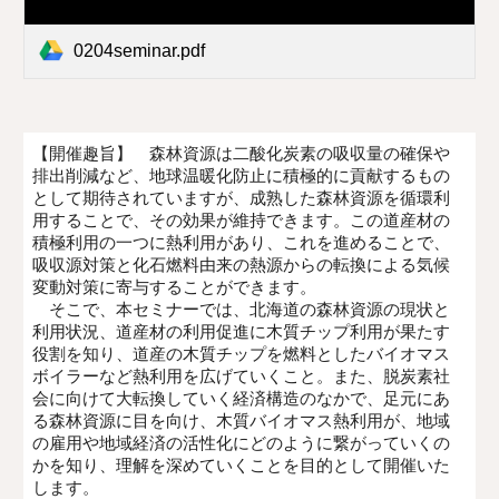
0204seminar.pdf
【開催趣旨】
森林資源は二酸化炭素の吸収量の確保や
排出削減など、地球温暖化防止に積極的に貢献するもの
として期待されていますが、成熟した森林資源を循環利
用することで、その効果が維持できます。この道産材の
積極利用の一つに熱利用があり、これを進めることで、
吸収源対策と化石燃料由来の熱源からの転換による気候
変動対策に寄与することができます。
そこで、本セミナーでは、北海道の森林資源の現状と
利用状況、道産材の利用促進に木質チップ利用が果たす
役割を知り、道産の木質チップを燃料としたバイオマス
ボイラーなど熱利用を広げていくこと。また、脱炭素社
会に向けて大転換していく経済構造のなかで、足元にあ
る森林資源に目を向け、木質バイオマス熱利用が、地域
の雇用や地域経済の活性化にどのように繋がっていくの
かを知り、理解を深めていくことを目的として開催いた
します。