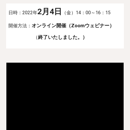
2月
4
日
日時：202
2
年
（金）1
4
：
00
～16：15
オンライン開催（Zoomウェビナー）
開催方法：
（
終了いたしました。）