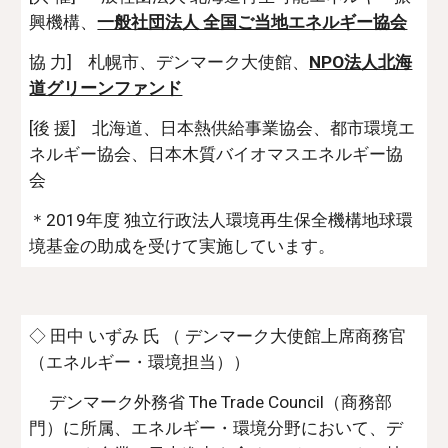
興機構、
一般社団法人 全国ご当地エネルギー協会
協 力] 札幌市、デンマーク大使館、
NPO法人北海
道グリーンファンド
[後 援] 北海道、日本熱供給事業協会、都市環境エ
ネルギー協会、日本木質バイオマスエネルギー協
会
＊2019年度 独立行政法人環境再生保全機構地球環
境基金の助成を受けて実施しています。
◇ 田中 いずみ 氏 （ デンマーク大使館上席商務官
（エネルギー・環境担当））
デンマーク外務省 The Trade Council（商務部
門）に所属、エネルギー・環境分野において、デ