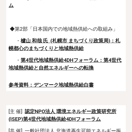
ム
◆第2部「日本国内での地域熱供給への取組み」
・
櫨山 和哉 氏 (札幌市 まちづくり政策局)：札
幌都心のまちづくりと地域熱供給
・
第4世代地域熱供給4DHフォーラム：第4世代
地域熱供給と自然エネルギーへの転換
参考資料：デンマーク地域熱供給白書
[主 催]
認定NPO法人 環境エネルギー政策研究所
(ISEP)第4世代地域熱供給4DHフォーラム
[共 催] 一般社団法人 北海道再生可能エネルギー振